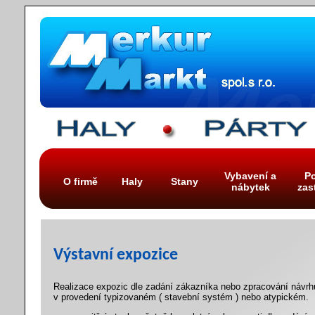
Vybavení a
Po
O firmě
Haly
Stany
nábytek
zas
Výstavní expozice
Realizace expozic dle zadání zákazníka nebo zpracování návrh
v provedení typizovaném ( stavební systém ) nebo atypickém.