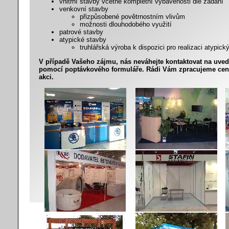
vnitřní stavby včetně kompletní vybavenosti dle zadání
venkovní stavby
přizpůsobené povětrnostním vlivům
možnosti dlouhodobého využití
patrové stavby
atypické stavby
truhlářská výroba k dispozici pro realizaci atypic
V případě Vašeho zájmu, nás neváhejte kontaktovat na uved
pomocí poptávkového formuláře. Rádi Vám zpracujeme ceno
akci.